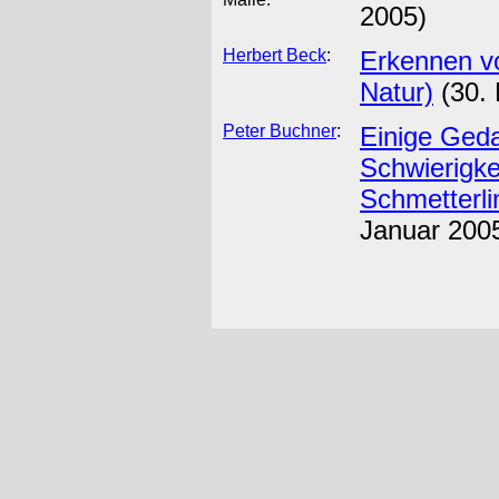
2005)
Herbert Beck
:
Erkennen v
Natur)
(30. 
Peter Buchner
:
Einige Ged
Schwierigke
Schmetterl
Januar 200