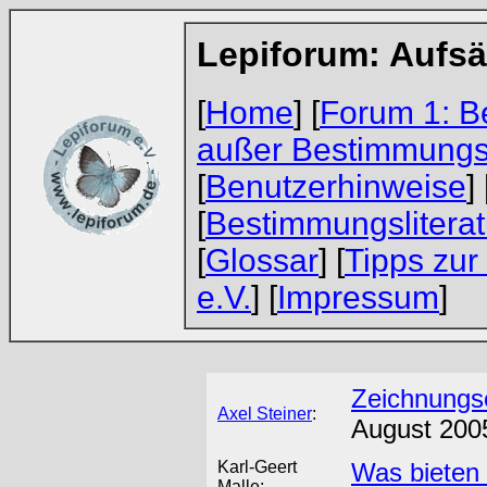
Lepiforum: Aufsä
[
Home
] [
Forum 1: B
außer Bestimmungs
[
Benutzerhinweise
] 
[
Bestimmungsliterat
[
Glossar
] [
Tipps zur
e.V.
] [
Impressum
]
Zeichnungse
Axel Steiner
:
August 200
Karl-Geert
Was bieten 
Malle: